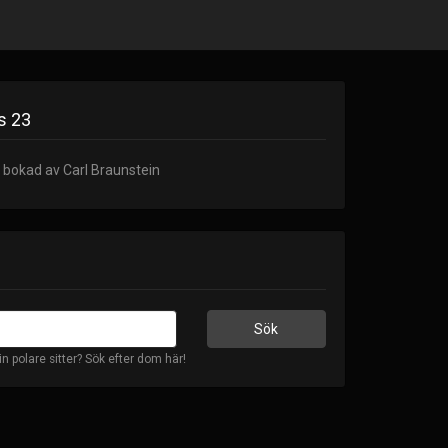
s 23
 bokad av Carl Braunstein
in polare sitter? Sök efter dom här!