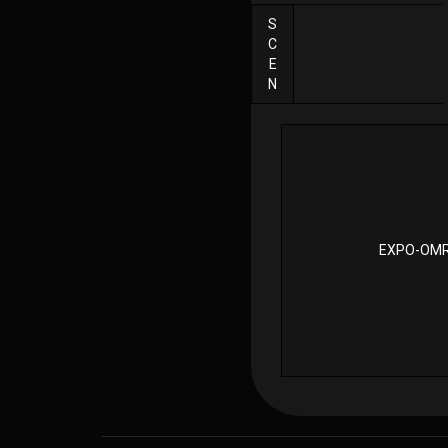
S
C
E
N
EXPO-OM