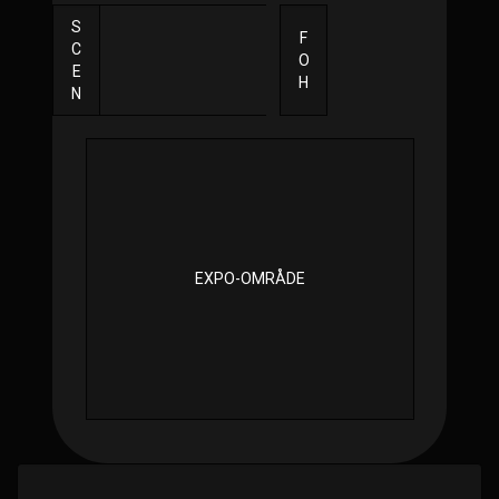
S
F
C
O
E
H
N
EXPO-OMRÅDE