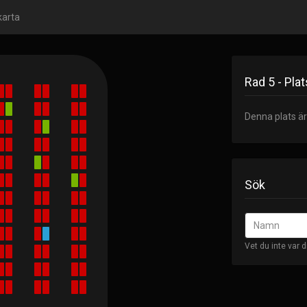
karta
Rad 5 - Plat
Denna plats ä
Sök
Vet du inte var d