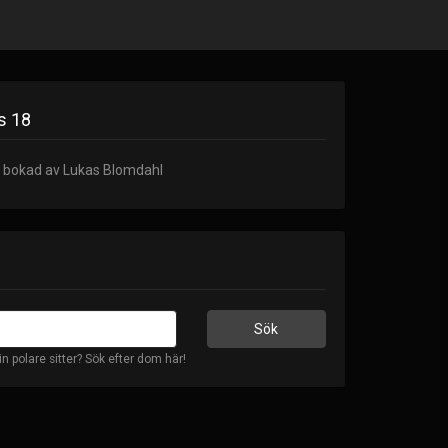
s 18
r bokad av Lukas Blomdahl
in polare sitter? Sök efter dom här!