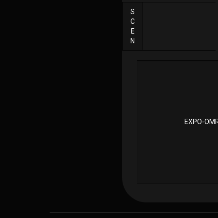
S
C
E
N
EXPO-OM