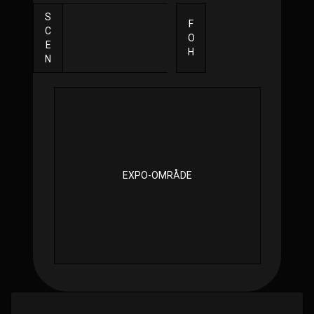
S
F
C
O
E
H
N
EXPO-OMRÅDE