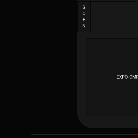
S
C
E
N
EXPO-OM