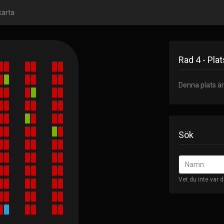
karta
Rad 4 - Plat
Denna plats ä
Sök
Vet du inte var d