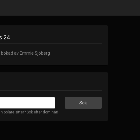
s 24
r bokad av Emmie Sjöberg
in polare sitter? Sök efter dom här!